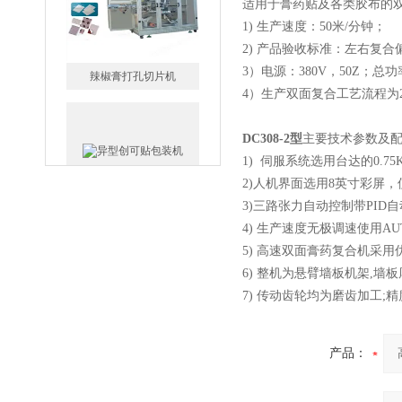
适用于膏药贴及各类胶布的
辣椒膏打孔切片机
1) 生产速度：50米/分钟；
2) 产品验收标准：左右复合偏
3）电源：380V，50Z；总
4）生产双面复合工艺流程为
DC308-2型
主要技术参数及
异型创可贴包装机
1) 伺服系统选用台达的0.7
2)人机界面选用8英寸彩屏
3)三路张力自动控制带PID
4) 生产速度无极调速使用AUT
5) 高速双面膏药复合机采
6) 整机为悬臂墙板机架,墙
双卡通创可贴包装机
7) 传动齿轮均为磨齿加工;
产品：