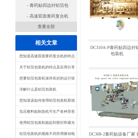
- 膏药贴四边封铝箔包
装机
- 高速双面膏药复合机
查看全部
相关文章
DC310A-P膏药贴四边封
包装机
想知道高速双面膏药复合机的特点
看看本篇吧
关于铝箔包装机的特点及应用分享
想要铝箔包装机保持良好的运行状
态需通过正确的维护
详解什么是铝箔包装机
想知道该如何使用铝箔包装机那就
看看本篇吧
负压敷料贴制造机可生产各种异形
敷料贴
使用铝箔包装机能起到密封和避光
的作用延长了保质期
铝箔包装机的规格不同所用驱动电
DC308-2膏药贴设备厂家