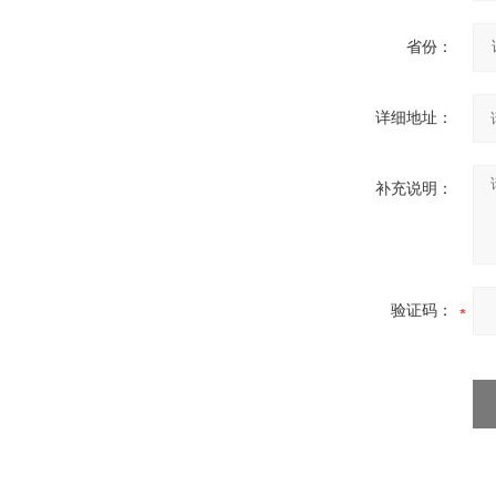
省份：
详细地址：
制药用敷料类制造包装机
补充说明：
验证码：
膏药贴四边封铝箔包装机
DC高速创可贴包装机