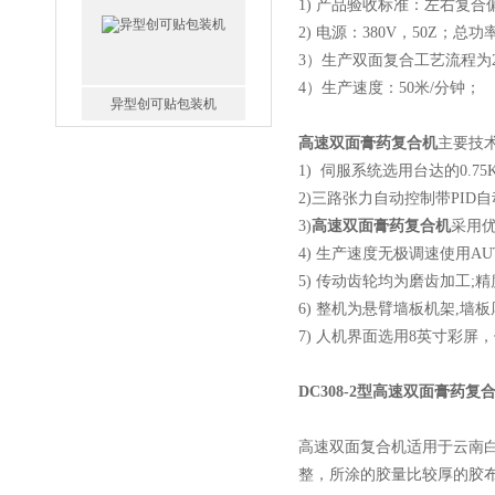
1)
产品验收标准：左右复合偏
2)
电源：380V，50Z；总功
3）
生产双面复合工艺流程为
4）
生产速度：50米/分钟；
异型创可贴包装机
高速双面膏药复合机
主要技
1) 伺服系统选用台达的0.7
2)
三路张力自动控制带PID
3)
高速双面膏药复合机
采用
4) 生产速度无极调速使用AUT
双卡通创可贴包装机
5)
传动齿轮均为磨齿加工;精
6) 整机为悬臂墙板机架,墙
7)
人机界面选用8英寸彩屏
DC308-2型高速双面膏药复
高速双面复合机适用于云南
辣椒膏打孔开片机
整，所涂的胶量比较厚的胶