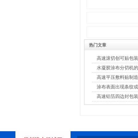
热门文章
高速滚切创可贴包
水凝胶涂布分切机
高速平压敷料贴制
涂布表面出现条纹
解决对策
高速铝箔四边封包