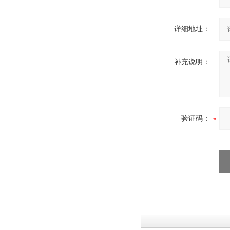
高速滚切创可贴包装机
详细地址：
补充说明：
制药用敷料类制造包装机
验证码：
膏药贴四边封铝箔包装机