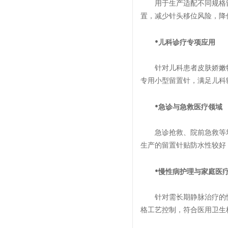
用于生产适配不同规格留
置，减少针头移位风险，降
•
儿科诊疗专项应用
针对儿科患者皮肤娇嫩特
专用小型留置针，满足儿科
•
急诊与急救医疗领域
急诊抢救、院前急救等场景
生产的留置针贴防水性较好
•
慢性病护理与家庭医
针对需长期静脉治疗的慢
格工艺控制，符合医用卫生