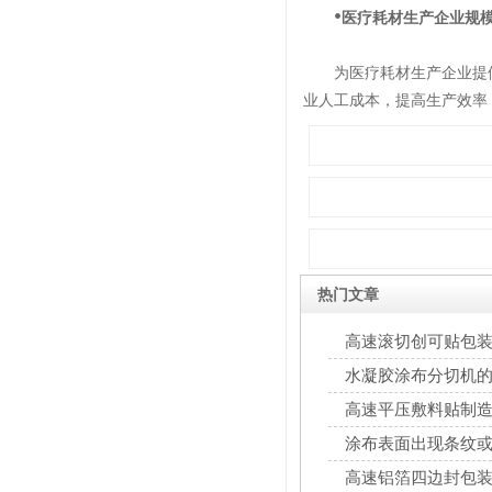
•
医疗耗材生产企业规
为医疗耗材生产企业提供
业人工成本，提高生产效率
热门文章
高速滚切创可贴包
水凝胶涂布分切机
高速平压敷料贴制
涂布表面出现条纹
解决对策
高速铝箔四边封包