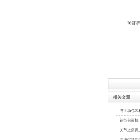
DC高速创可贴包装机
验证
相关文章
与手动包装
铝箔包装机-
关节止痛膏
高速铝箔四