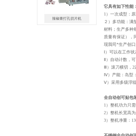
辣椒膏打孔切片机
它具有如下性能
1）一次成型：原
２）多功能：满垫
材料；生产多种
质量有保证），
现我司*生产创
异型创可贴包装机
Ⅰ）可以在工作
Ⅱ）自动计数，可
Ⅲ）滚刀横切，2
Ⅳ）产能：岛型：
Ⅴ）采用多级浮
双卡通创可贴包装机
全自动创可贴包
1）整机功力只需0
2）整机长宽高为：3
3）整机净重：
1
不锈钢全自动创