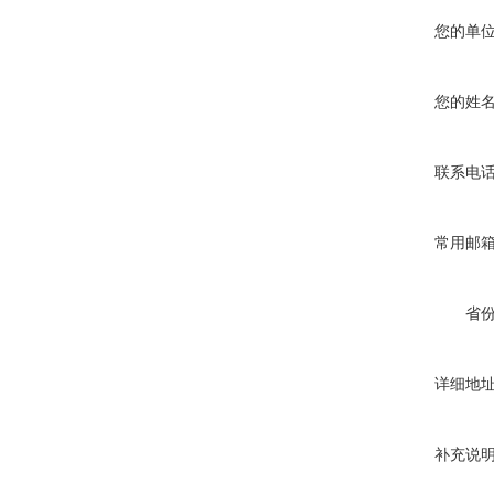
您的单
高速滚切创可贴包装机
您的姓
联系电
制药用敷料类制造包装机
常用邮
省
详细地
膏药贴四边封铝箔包装机
补充说