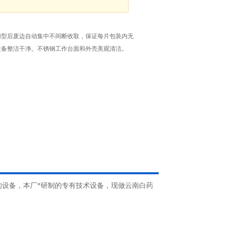
切型后废边自动集中不间断收取，保证每片包装内无
设备整洁干净。不锈钢工作台面和外壳美观清洁。
的设备，本厂*研制的专有技术设备，现做云南白药