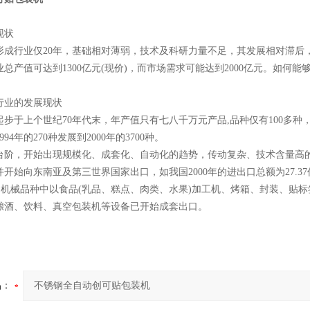
现状
形成行业仅20年，基础相对薄弱，技术及科研力量不足，其发展相对滞后
行业总产值可达到1300亿元(现价)，而市场需求可能达到2000亿元。如
行业的发展现状
步于上个世纪70年代末，年产值只有七八千万元产品,品种仅有100多种，销售总
94年的270种发展到2000年的3700种。
台阶，开始出现规模化、成套化、自动化的趋势，传动复杂、技术含量高
开始向东南亚及第三世界国家出口，如我国2000年的进出口总额为27.37亿
口的机械品种中以食品(乳品、糕点、肉类、水果)加工机、烤箱、封装、
酿酒、饮料、真空包装机等设备已开始成套出口。
品：