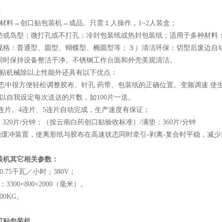
：
材料→创口贴包装机→成品。只需１人操作，1~2人装盒；
或岛型；微打孔或不打孔；冷封包装纸或热封包装纸；适用于多种材料：棉
规格：普通型、圆型、蝴蝶型、椭圆型等；３）清洁环保：切型后废边自
同时保持设备整洁干净。不锈钢工作台面和外壳美观清洁。
口贴机械除以上性能外还具有以下优点：
状态中很方便轻松调整胶布、针孔 药带、包装纸的正确位置。变频调速 使
以自我设定每次送达的片数，如100片一送。
连片、4连片、5连片自动完成，生产速度有保证；
320片/分钟；（按云南白药创口贴验收标准）/满垫：360片/分钟
辊缓冲装置，使离形纸与胶布在高速状态同时牵引-剥离-复合时平稳，减
装机
其它相关参数：
.75千瓦／小时；380V；
300×800×2000（毫米）。
300KG
。
可贴包装机