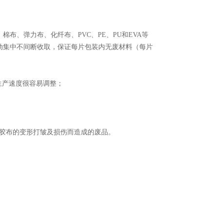
布、弹力布、化纤布、PVC、PE、PU和EVA等
动集中不间断收取，保证每片包装内无废材料（每片
生产速度很容易调整；
少胶布的变形打皱及损伤而造成的废品。