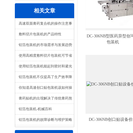
相关文章
高速双面膏药复合机的操作注意事
项
敷料切片包装机的产品特性
DC-306NB型医药异型创
包装机
铝箔包装机的市场需求与发展趋势
使用高精度敷料切片包装机可节省
大量的人力成本
使用铝箔包装机能起到密封和避光
的作用延长了保质期
铝箔包装机不仅提高了生产效率降
低了生产成本
你知道高速创口贴包装机该如何操
作及保养么
膏药贴机的出现解决了传统膏药熬
制费力的缺点
铝箔包装机-机械百科
DC-306NB创口贴设备
铝箔包装机的故障诊断与维护策略