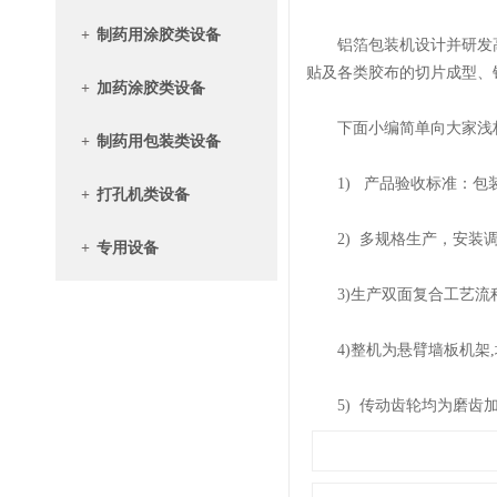
+
制药用涂胶类设备
铝箔包装机设计并研发高性
贴及各类胶布的切片成型、
+
加药涂胶类设备
下面小编简单向大家浅析
+
制药用包装类设备
1) 产品验收标准：包装纸
+
打孔机类设备
2) 多规格生产，安装
+
专用设备
3)生产双面复合工艺流程
4)整机为悬臂墙板机架,墙
5) 传动齿轮均为磨齿加工