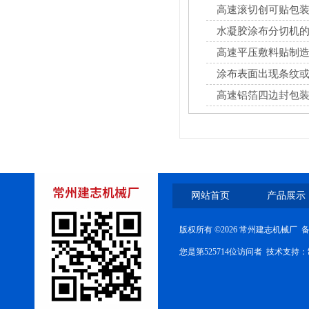
高速滚切创可贴包
水凝胶涂布分切机
高速平压敷料贴制
涂布表面出现条纹
解决对策
高速铝箔四边封包
网站首页
产品展示
版权所有 ©2026 常州建志机械厂 
您是第525714位访问者 技术支持：