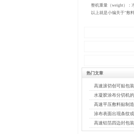
整机重量（weight）：净重（N
以上就是小编关于“敷料切
热门文章
高速滚切创可贴包
水凝胶涂布分切机
高速平压敷料贴制
涂布表面出现条纹
解决对策
高速铝箔四边封包