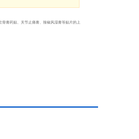
壮骨膏药贴、关节止痛膏、辣椒风湿膏等贴片的上