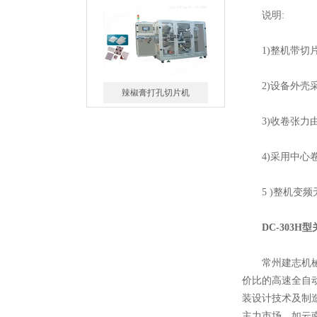
说明:
辣椒膏打孔切片机
1)整机带切片
2)设备外壳采
3)收卷张力由
异型创可贴包装机
4)采用中心卷
5 )整机变频无
DC-303
双卡通创可贴包装机
常州建志机械厂
价比的高速全自动
装设计技术及制
主力市场，如云