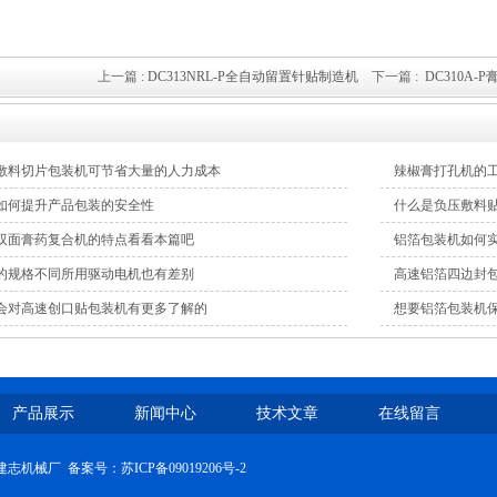
上一篇 :
DC313NRL-P全自动留置针贴制造机
下一篇 :
DC310A
敷料切片包装机可节省大量的人力成本
辣椒膏打孔机的
如何提升产品包装的安全性
什么是负压敷料
双面膏药复合机的特点看看本篇吧
铝箔包装机如何
的规格不同所用驱动电机也有差别
高速铝箔四边封
会对高速创口贴包装机有更多了解的
想要铝箔包装机
产品展示
新闻中心
技术文章
在线留言
常州建志机械厂 备案号：
苏ICP备09019206号-2