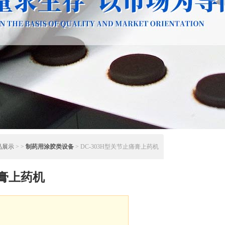
品展示
> >
制药用涂胶类设备
> DC-303H型关节止痛膏上药机
痛膏上药机