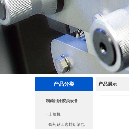
产品分类
产品展示
+
制药用涂胶类设备
- 上胶机
- 膏药贴四边封铝箔包