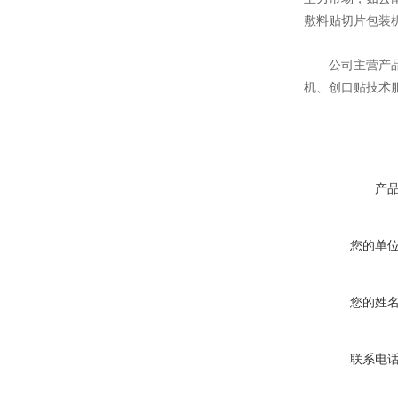
敷料贴切片包装
辣椒膏打孔开片机
公司主营产品：
机、创口贴技术
高速创可贴包装机
产
您的单
您的姓
全自动创可贴包装机
联系电