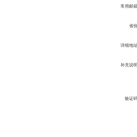
常用邮
高速滚切创可贴包装机
省
详细地
补充说
制药用敷料类制造包装机
验证
膏药贴四边封铝箔包装机