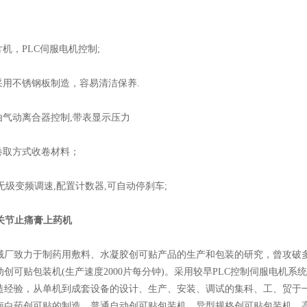
机，PLC伺服电机控制;
用不锈钢板制造，容易清洁保养.
气动离合器控制,带表显示压力
取方式收卷材料；
级变频调速,配置计数器,可自动停刹车;
H型关节止痛膏上药机
致力于制药用敷料、水凝胶创可贴产品的生产和包装的研究，曾攻破多项
创可贴包装机(生产速度2000片每分钟)。采用较早PLC控制伺服电机
造经验，从单机到成套设备的设计、生产、安装、调试的集科、工、贸于
南白药创可贴的制造。普通自动创可贴包装机、异型规格创可贴包装机，