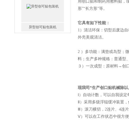
用创口贴和制药用敷料贴，现做
形”“长方形”等。
它具有如下性能：
1）
清洁环保：切型后废边自
双卡通创可贴包装机
外壳美观清洁。
2 ）多功能：满垫或岛型；
料；生产多种规格：普通型
３）
一次成型：原材料→创口
辣椒膏打孔开片机
现我司*生产创口贴机械除
Ⅰ）
自动计数，可以自我设定每
Ⅱ）采用多级浮辊缓冲装置，
Ⅲ）滚刀横切，2连片、4连
Ⅴ）
可以在工作状态中很方便
高速创可贴包装机