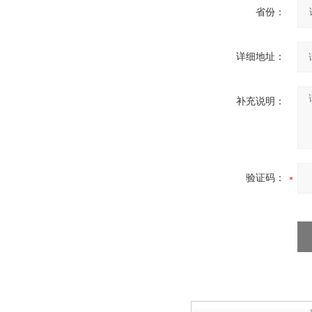
制药用敷料类制造包装机
省份：
详细地址：
补充说明：
膏药贴四边封铝箔包装机
验证码：
DC高速创可贴包装机