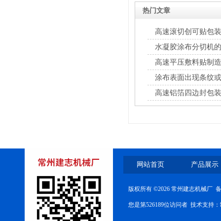
热门文章
高速滚切创可贴包
水凝胶涂布分切机
高速平压敷料贴制
涂布表面出现条纹
解决对策
高速铝箔四边封包
网站首页
产品展示
版权所有 ©2026 常州建志机械厂 
您是第526189位访问者 技术支持：