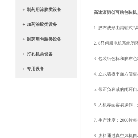
+
制药用涂胶类设备
高速滚切创可贴包装机具
+
加药涂胶类设备
1. 胶布成形由滾轴式*
+
制药用包装类设备
2. 8只伺服电机系统闭
+
打孔机类设备
3. 包装纸色标和胶布色
+
专用设备
4. 立式墙板平面方便更
5. 带正负衰减的闭环自
6. 人机界面容易操作，
7. 生产速度：2000片
8. 废料通过真空风机自