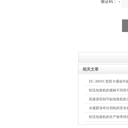
验证码：
制药用敷料类制造包装机
膏药贴四边封铝箔包装机
相关文章
DC-306NS 型双卡通
铝箔包装机的规格不同所
高速滚切创可贴包装机的
DC高速创可贴包装机
水凝胶涂布分切机的安全
铝箔包装机的生产效率优